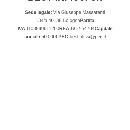
Sede legale:
Via Giuseppe Massarenti
134/a 40138 Bologna
Partita
IVA:
IT03899611200
REA:
BO-554704
Capitale
sociale:
50.000€
PEC:
bestinfissi@pec.it