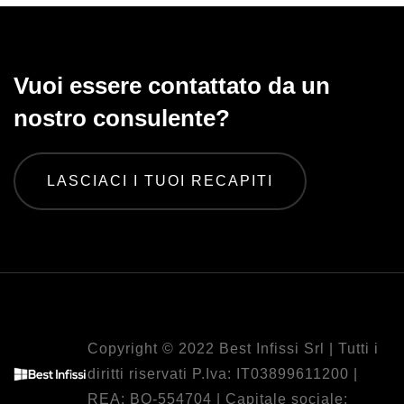
Vuoi essere contattato da un
nostro consulente?
LASCIACI I TUOI RECAPITI
Copyright © 2022 Best Infissi Srl | Tutti i
diritti riservati
P.Iva:
IT03899611200
|
REA: BO-554704 | Capitale sociale: